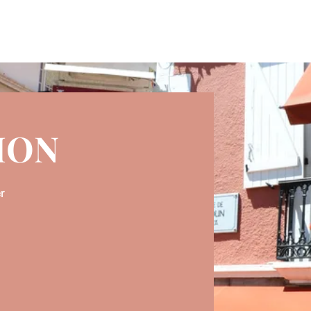
ION
r